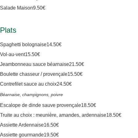
Salade Maison
9
.50€
Plats
Spaghetti bolognaise
14
.50€
Vol-au-vent
15
.50€
Jeambonneau sauce béarnaise
21
.50€
Boulette chasseur / provençale
15
.50€
Contrefilet sauce au choix
24
.50€
Béarnaise, champignons, poivre
Escalope de dinde sauve provençale
18
.50€
Truite au choix : meunière, amandes, ardennaise
18
.50€
Assiette Ardennaise
16
.50€
Assiette gourmande
19
.50€