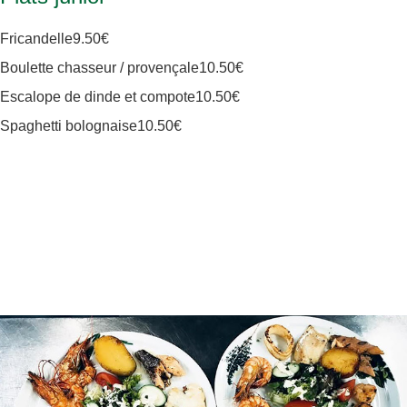
Fricandelle
9
.50€
Boulette chasseur / provençale
10
.50€
Escalope de dinde et compote
10
.50€
Spaghetti bolognaise
10
.50€