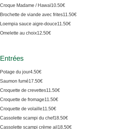
Croque Madame / Hawaï
10
.50€
Brochette de viande avec frites
11
.50€
Loempia sauce aigre-douce
11
.50€
Omelette au choix
12
.50€
Entrées
Potage du jour
4
.50€
Saumon fumé
17
.50€
Croquette de crevettes
11
.50€
Croquette de fromage
11
.50€
Croquette de volaille
11
.50€
Cassolette scampi du chef
18
.50€
Cassolette scampi crème ail
18
.50€