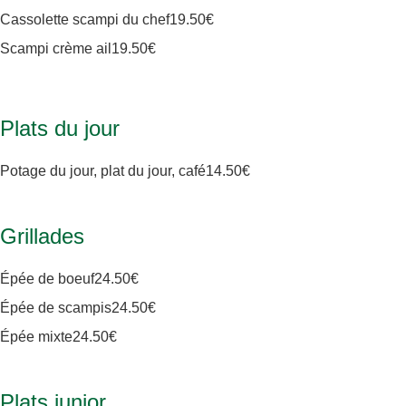
Cassolette scampi du chef
19
.50€
Scampi crème ail
19
.50€
Plats du jour
Potage du jour, plat du jour, café
14
.50€
Grillades
Épée de boeuf
24
.50€
Épée de scampis
24
.50€
Épée mixte
24
.50€
Plats junior